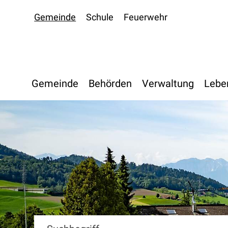
Navigieren in Oberdiessbac
Schnellnavigation
Gemeinde
Schule
Feuerwehr
Hauptnavigation
Gemeinde
Behörden
Verwaltung
Lebe
Suchbegriff