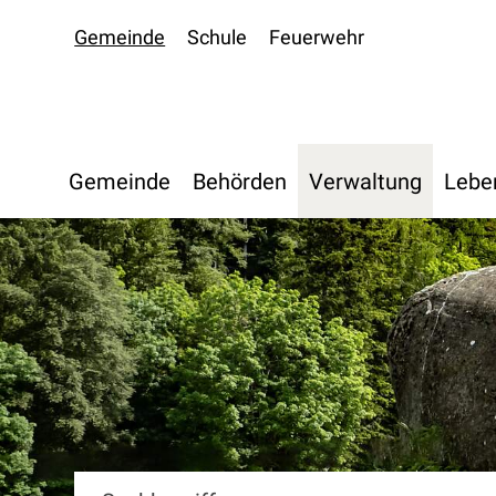
Navigieren in Oberdiessbac
Schnellnavigation
Gemeinde
Schule
Feuerwehr
Hauptnavigation
Gemeinde
Behörden
Verwaltung
Lebe
Suchbegriff