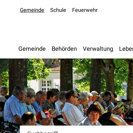
Navigieren in Oberdiessbac
Schnellnavigation
Gemeinde
Schule
Feuerwehr
Hauptnavigation
Gemeinde
Behörden
Verwaltung
Lebe
Suchbegriff