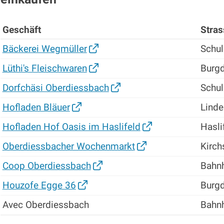
Geschäft
Stras
Bäckerei Wegmüller
Schul
Lüthi's Fleischwaren
Burgd
Dorfchäsi Oberdiessbach
Schul
Hofladen Bläuer
Linde
Hofladen Hof Oasis im Haslifeld
Hasli
Oberdiessbacher Wochenmarkt
Kirch
Coop Oberdiessbach
Bahnh
Houzofe Egge 36
Burgd
Avec Oberdiessbach
Bahnh