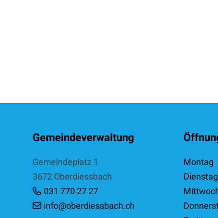
Footer
Gemeindeverwaltung
Öffnun
Gemeindeplatz 1
Mo
ntag
3672 Oberdiessbach
Di
ensta
031 770 27 27
Mi
ttwoc
info@oberdiessbach.ch
Do
nners