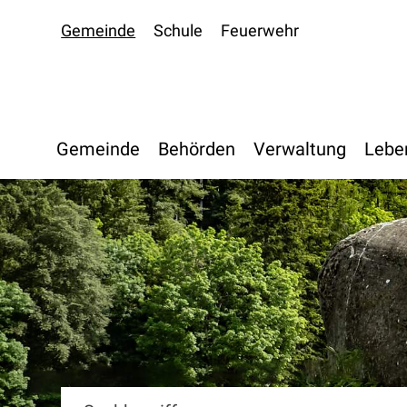
Navigieren in Oberdiessbac
Schnellnavigation
Gemeinde
Schule
Feuerwehr
Hauptnavigation
Gemeinde
Behörden
Verwaltung
Lebe
Suchbegriff