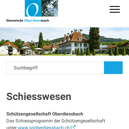
Navigieren in Oberdiessbac
Schnellnavigation
Hauptn
Suchbegriff
suchen
Schiesswesen
Schützengesellschaft Oberdiessbach
Das Schiessprogramm der Schützengesellschaft
unter
www.sgoberdiessbach.ch