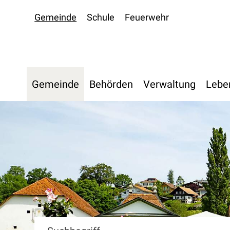
Navigieren in Oberdiessbac
Schnellnavigation
Gemeinde
Schule
Feuerwehr
Hauptnavigation
Gemeinde
Behörden
Verwaltung
Lebe
Suchbegriff