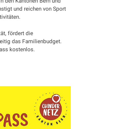
 in den Kantonen Bern und
stigt und reichen von Sport
ivitäten.
t, fördert die
zeitig das Familienbudget.
Pass kostenlos.