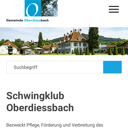
Navigieren in Oberdiessbac
Schnellnavigation
Hauptn
Suchbegriff
suchen
Schwingklub
Oberdiessbach
Bezweckt Pflege, Förderung und Verbreitung des