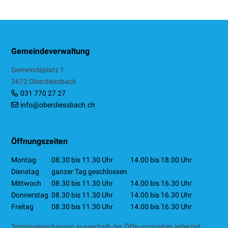
Footer
Gemeindeverwaltung
Gemeindeplatz 1
3672 Oberdiessbach
031 770 27 27
info@oberdiessbach.ch
Öffnungszeiten
Mo
ntag
08.30 bis 11.30 Uhr
14.00 bis 18.00 Uhr
Di
enstag
ganzer Tag geschlossen
Mi
ttwoch
08.30 bis 11.30 Uhr
14.00 bis 16.30 Uhr
Do
nnerstag
08.30 bis 11.30 Uhr
14.00 bis 16.30 Uhr
Fr
eitag
08.30 bis 11.30 Uhr
14.00 bis 16.30 Uhr
Terminvereinbarung ausserhalb der Öffnungszeiten jederzeit