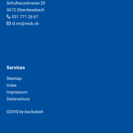
Schulhausstrasse 20
3672 Oberdiessbach
031 771 26 67
sl.mr@reob.ch
Services
Sitemap
Index
Impressum
Datenschutz
GOViS
by
backslash