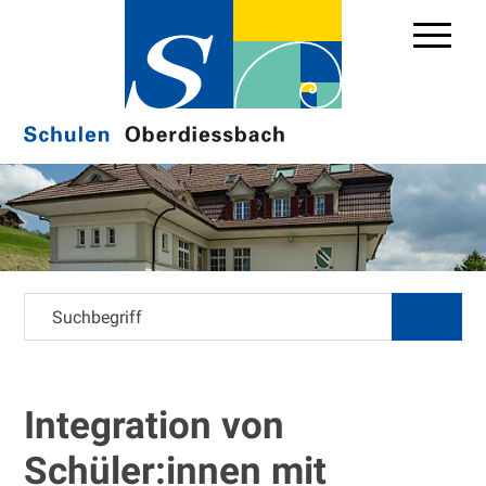
Navigieren in Schule Oberd
Schnellnavigation
Hauptn
Suchbegriff
suchen
Integration von
Schüler:innen mit